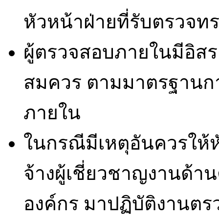
หัวหน้าฝ่ายที่รับตรวจท
ผู้ตรวจสอบภายในมีอิส
สมควร ตามมาตรฐานกา
ภายใน
ในกรณีมีเหตุอันควรให
จ้างผู้เชี่ยวชาญงาน
องค์กร มาปฏิบัติงานตรว