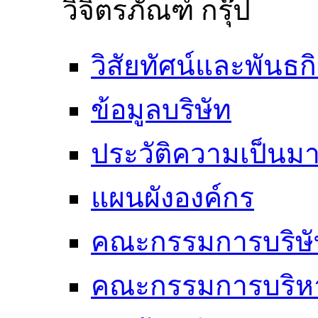
วิจิตรภัณฑ์ กรุ๊ป
วิสัยทัศน์และพันธก
ข้อมูลบริษัท
ประวัติความเป็นม
แผนผังองค์กร
คณะกรรมการบริษั
คณะกรรมการบริห