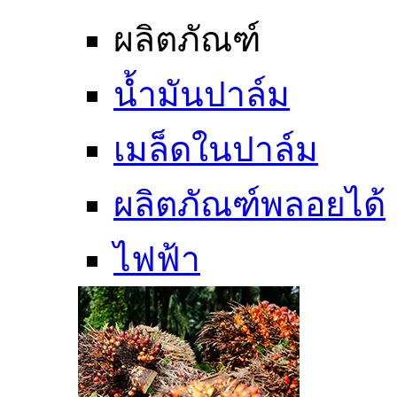
ผลิตภัณฑ์
น้ำมันปาล์ม
เมล็ดในปาล์ม
ผลิตภัณฑ์พลอยได้
ไฟฟ้า