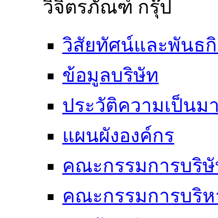
วิจิตรภัณฑ์ กรุ๊ป
วิสัยทัศน์และพันธก
ข้อมูลบริษัท
ประวัติความเป็นม
แผนผังองค์กร
คณะกรรมการบริษั
คณะกรรมการบริห