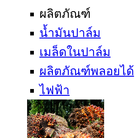
ผลิตภัณฑ์
น้ำมันปาล์ม
เมล็ดในปาล์ม
ผลิตภัณฑ์พลอยได้
ไฟฟ้า