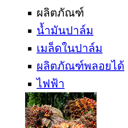
ผลิตภัณฑ์
น้ำมันปาล์ม
เมล็ดในปาล์ม
ผลิตภัณฑ์พลอยได้
ไฟฟ้า