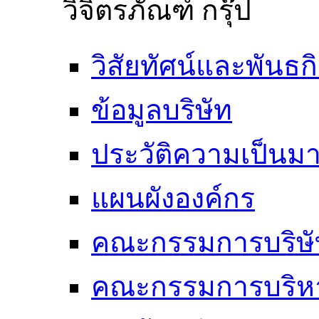
วิจิตรภัณฑ์ กรุ๊ป
วิสัยทัศน์และพันธก
ข้อมูลบริษัท
ประวัติความเป็นม
แผนผังองค์กร
คณะกรรมการบริษั
คณะกรรมการบริห