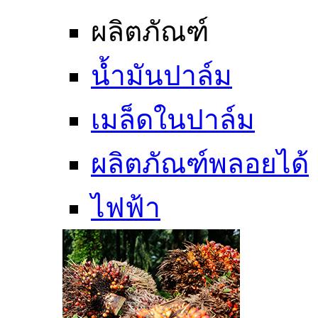
ผลิตภัณฑ์
น้ำมันปาล์ม
เมล็ดในปาล์ม
ผลิตภัณฑ์พลอยได้
ไฟฟ้า