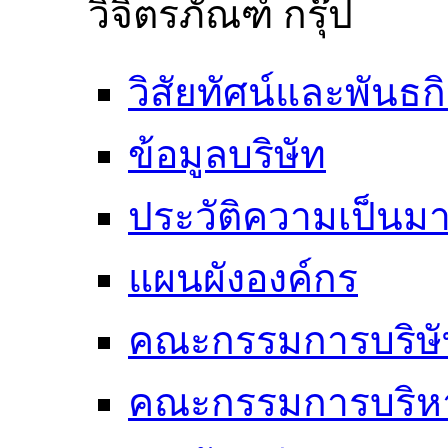
วิจิตรภัณฑ์ กรุ๊ป
วิสัยทัศน์และพันธก
ข้อมูลบริษัท
ประวัติความเป็นม
แผนผังองค์กร
คณะกรรมการบริษั
คณะกรรมการบริห